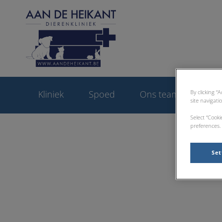
Homepage Dierenkl
By clicking “
Kliniek
Spoed
Ons team
Die
site navigati
Select “Cook
preferences. 
Set