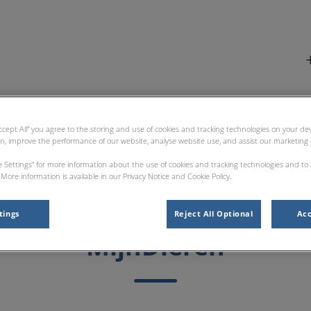
iniek Aan de Heikant
Accept All” you agree to the storing and use of cookies and tracking technologies on your d
nsten
Contact
Tarieven
Tips
MijnD
on, improve the performance of our website, analyse website use, and assist our marketing e
ie Settings” for more information about the use of cookies and tracking technologies and to
More information is available in our Privacy Notice and Cookie Policy.
tings
Reject All Optional
Acc
MijnDieren