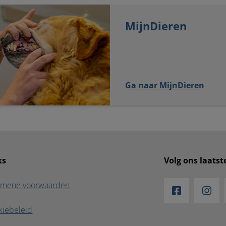
MijnDieren
Ga naar MijnDieren
ks
Volg ons laats
emene voorwaarden
kiebeleid