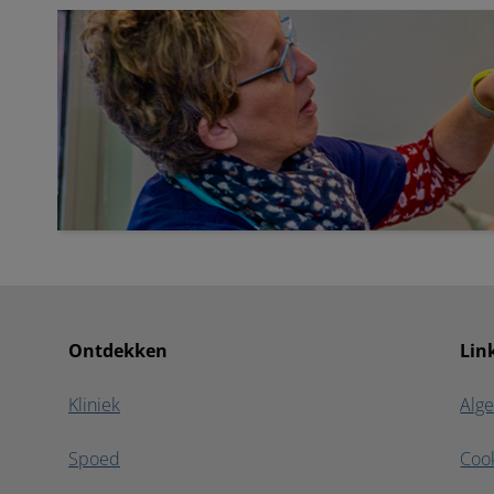
MijnDieren
Ontdekken
Lin
Kliniek
Alg
Spoed
Coo