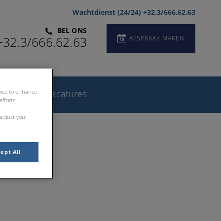
Wachtdienst (24/24) +32.3/666.62.63
BEL ONS
AFSPRAAK MAKEN
+32.3/666.62.63
evice to enhance
ieren
Vacatures
fforts.
 adjust your
ept All