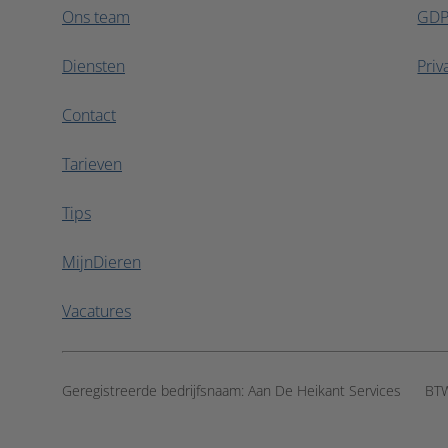
Ons team
GD
Diensten
Priv
Contact
Tarieven
Tips
MijnDieren
Vacatures
Geregistreerde bedrijfsnaam:
Aan De Heikant Services
BT