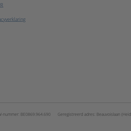
PR
acyverklaring
W-nummer:
BE0869.964.690
Geregistreerd adres:
Beauvoislaan (Heid